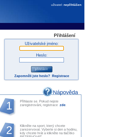
uživatel:
nepřihlášen
Přihlášení
Uživatelské jméno:
Heslo:
Zapomněli jste heslo?
Registrace
Nápověda
1
Přihlaste se. Pokud nejste
zaregistrováni, registrace
zde
.
2
Klikněte na sport, který chcete
zarezervovat. Vyberte si den a hodinu,
kdy chcete hrát a klikněte na tlačítko
REZERVOVAT.