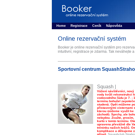
Booker online rezerva�n� syst�m
Nower sys
Rezervujse - Port�l pro online rezervace sport
Home
Registrace
Ceník
Nápověda
Online rezervační systém
Booker je online rezervační systém pro rezerv
intuitivní, registrace je zdarma. Tak neváhejte a
Sportovní centrum SquashStrah
Squash |
Vážení návštěvníci, nový
vody kvůli rekonstrukci h
vodovodního řádu je 7. - 1
termínu bohužel nepoteče 
studená. Opět můžeme poč
přistavenými cisternami 
kterou můžeme využít ke
záchodů. Sprchy, ale bohu
nebudou. Zvažte, prosím, 
kurtů v tomto termínu. Ot
upravena převážně dle Va
tréninku našich hráčů. 
komplikace a děkujeme z
přízeň.
Squashclub Straho