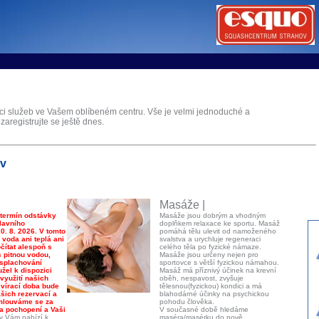
tems s.r.o - Online rezerva�n� syst�my
u
Sports booking system
aci služeb ve Vašem oblíbeném centru. Vše je velmi jednoduché a
 zaregistrujte se ještě dnes.
ov
Masáže |
 termín odstávky
Masáže jsou dobrým a vhodným
lavního
doplňkem relaxace ke sportu. Masáž
0. 8. 2026. V tomto
pomáhá tělu ulevit od namoženého
voda ani teplá ani
svalstva a urychluje regeneraci
ítat alespoň s
celého těla po fyzické námaze.
s pitnou vodou,
Masáže jsou určeny nejen pro
 splachování
sportovce s větší fyzickou námahou.
žel k dispozici
Masáž má příznivý účinek na krevní
využití našich
oběh, nespavost, zvyšuje
evírací doba bude
tělesnou(fyzickou) kondici a má
šich rezervací a
blahodárné účinky na psychickou
Omlouváme se za
pohodu člověka.
a pochopení a Vaši
V současné době hledáme
v Vám nabízí k
maséra/masérku do nově