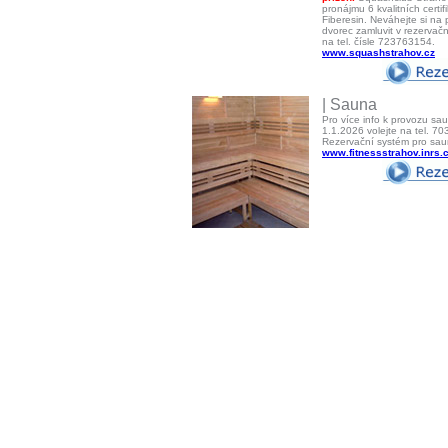
pronájmu 6 kvalitních certi
Fiberesin. Neváhejte si na
dvorec zamluvit v rezerva
na tel. čísle 723763154.
www.squashstrahov.cz
| Sauna
Pro více info k provozu sa
1.1.2026 volejte na tel. 7
Rezervační systém pro sa
www.fitnessstrahov.inrs.c