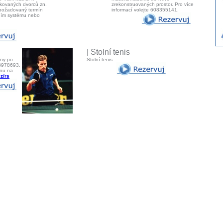
fikovaných dvorců zn.
zrekonstruovaných prostor. Pro více
 požadovaný termín
informací volejte 608355141.
čním systému nebo
| Stolní tenis
uny po
Stolní tenis
03978693.
unu na
z/rs