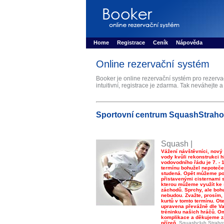
Booker online rezerva�n� syst�m
Nower sys
Rezervujse - Port�l pro online rezervace sport
Home
Registrace
Ceník
Nápověda
Online rezervační systém
Booker je online rezervační systém pro rezerv
intuitivní, registrace je zdarma. Tak neváhejte a
Sportovní centrum SquashStrah
Squash |
Vážení návštěvníci, nový
vody kvůli rekonstrukci h
vodovodního řádu je 7. - 1
termínu bohužel nepoteče 
studená. Opět můžeme poč
přistavenými cisternami 
kterou můžeme využít ke
záchodů. Sprchy, ale bohu
nebudou. Zvažte, prosím, 
kurtů v tomto termínu. Ot
upravena převážně dle Va
tréninku našich hráčů. 
komplikace a děkujeme z
přízeň.
Squashclub Straho