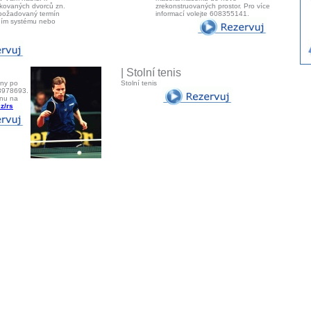
fikovaných dvorců zn.
zrekonstruovaných prostor. Pro více
 požadovaný termín
informací volejte 608355141.
čním systému nebo
| Stolní tenis
uny po
Stolní tenis
03978693.
unu na
z/rs