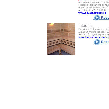
pronájmu 6 kvalitních certi
Fiberesin. Neváhejte si na
dvorec zamluvit v rezerva
na tel. čísle 723763154.
www.squashstrahov.cz
| Sauna
Pro více info k provozu sa
1.1.2026 volejte na tel. 7
Rezervační systém pro sa
www.fitnessstrahov.inrs.c