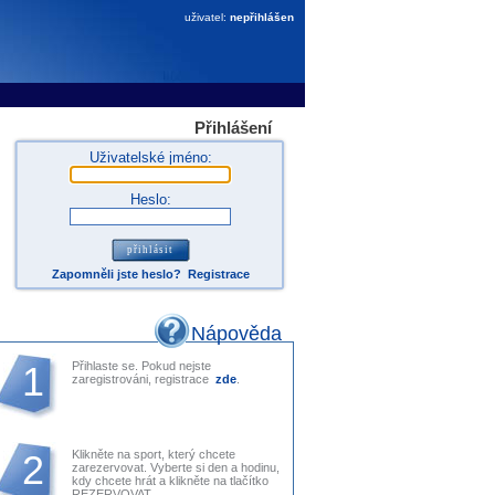
uživatel:
nepřihlášen
Přihlášení
Uživatelské jméno:
Heslo:
Zapomněli jste heslo?
Registrace
Nápověda
1
Přihlaste se. Pokud nejste
zaregistrováni, registrace
zde
.
2
Klikněte na sport, který chcete
zarezervovat. Vyberte si den a hodinu,
kdy chcete hrát a klikněte na tlačítko
REZERVOVAT.