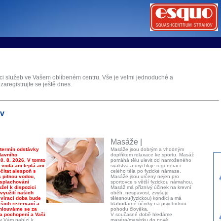
tems s.r.o - Online rezerva�n� syst�my
u
Sports booking system
aci služeb ve Vašem oblíbeném centru. Vše je velmi jednoduché a
 zaregistrujte se ještě dnes.
ov
Masáže |
 termín odstávky
Masáže jsou dobrým a vhodným
lavního
doplňkem relaxace ke sportu. Masáž
0. 8. 2026. V tomto
pomáhá tělu ulevit od namoženého
voda ani teplá ani
svalstva a urychluje regeneraci
ítat alespoň s
celého těla po fyzické námaze.
s pitnou vodou,
Masáže jsou určeny nejen pro
 splachování
sportovce s větší fyzickou námahou.
žel k dispozici
Masáž má příznivý účinek na krevní
využití našich
oběh, nespavost, zvyšuje
evírací doba bude
tělesnou(fyzickou) kondici a má
šich rezervací a
blahodárné účinky na psychickou
Omlouváme se za
pohodu člověka.
a pochopení a Vaši
V současné době hledáme
v Vám nabízí k
maséra/masérku do nově