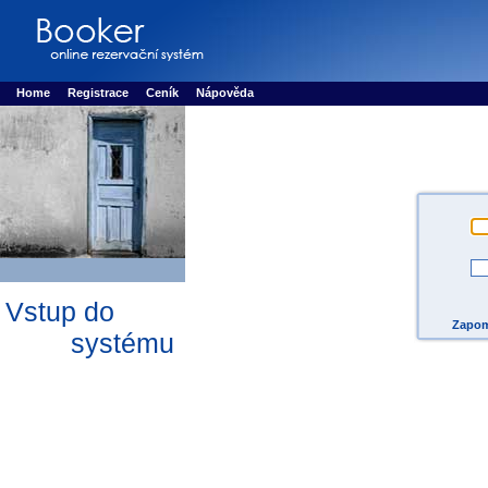
Booker online rezerva�n� syst�m
Nower systems s.r.o - Online rezerv
Rezervujse - Port�l pro online rezervace sportu
Sports booking system
Home
Registrace
Ceník
Nápověda
Vstup do
Zapom
systému