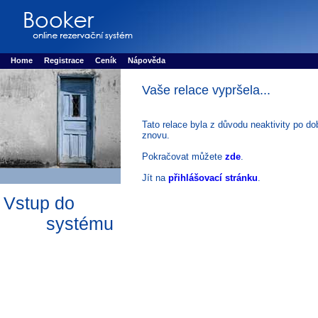
Booker online rezerva�n� syst�m
Nower systems s.r.o - Online rezerv
Rezervujse - Port�l pro online rezervace sportu
Sports booking system
Home
Registrace
Ceník
Nápověda
Vaše relace vypršela...
Tato relace byla z důvodu neaktivity po do
znovu.
Pokračovat můžete
zde
.
Jít na
přihlášovací stránku
.
Vstup do
systému