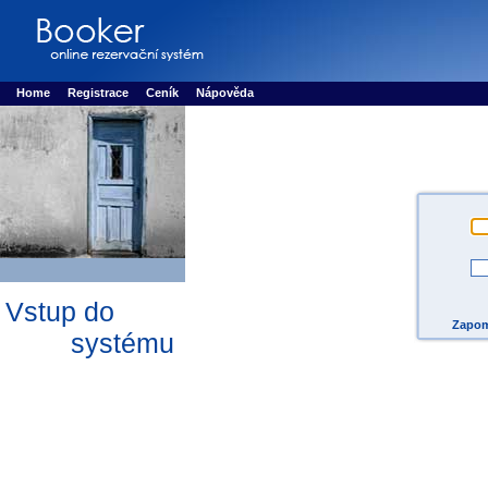
Booker online rezerva�n� syst�m
Nower systems s.r.o - Online rezerv
Rezervujse - Port�l pro online rezervace sportu
Sports booking system
Home
Registrace
Ceník
Nápověda
Vstup do
Zapom
systému