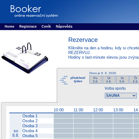
Booker online rezerva�n� syst�m
Nower systems s.r.o - Online rezerv
Rezervujse - Port�l pro online rezervace sportu
Sports booking system
Home
Registrace
Ceník
Nápověda
Rezervace
Klikněte na den a hodinu, kdy si chcet
REZERVUJ.
Hodiny s last-minute slevou jsou zvýr
Dnes je
8. 8. 2026
.
předchozí
Po
Út
St
Čt
týden
3.8.
4.8.
5.8.
6.8.
Volba sportu
10:00
11:00
12:00
13:00
14
Osoba 1
Osoba 2
Osoba 3
so
Osoba 4
8.8.
Osoba 5