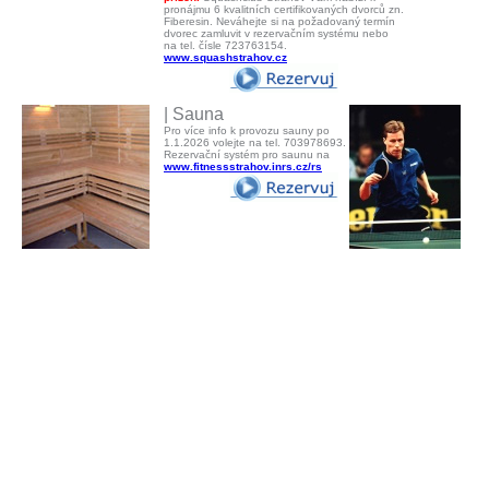
pronájmu 6 kvalitních certifikovaných dvorců zn.
Fiberesin. Neváhejte si na požadovaný termín
dvorec zamluvit v rezervačním systému nebo
na tel. čísle 723763154.
www.squashstrahov.cz
| Sauna
Pro více info k provozu sauny po
1.1.2026 volejte na tel. 703978693.
Rezervační systém pro saunu na
www.fitnessstrahov.inrs.cz/rs