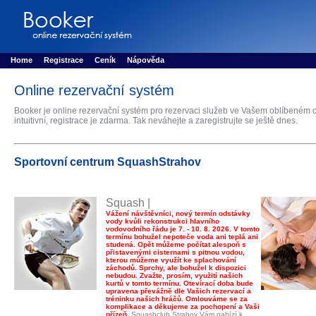
Booker online rezerva�n� syst�m
Nower systems s.r.o - Online rezerv
Rezervujse - Port�l pro online rezervace sportu
Sports booking system
Home
Registrace
Ceník
Nápověda
Online rezervační systém
Booker je online rezervační systém pro rezervaci služeb ve Vašem oblíbeném c
intuitivní, registrace je zdarma. Tak neváhejte a zaregistrujte se ještě dnes.
Sportovní centrum SquashStrahov
Squash |
Vážení návštěvníci, nový termín odstávky
vody kvůli rekonstrukci hlavního
vodovodního řádu je 7. - 10. 8. 2026. V tomto
termínu bohužel nepoteče voda ani teplá ani
studená. Opět můžeme počítat alespoň s
přistavenými cisternami s pitnou vodou,
kterou můžeme využít ke splachování
záchodů. Sprchy, ale bohužel k dispozici
nebudou. Zvažte, prosím, využití našich
kurtů v tomto termínu. Otevírací doba bude
upravena převážně dle Vašich rezervací a
tréninku našich hráčů. Omlouváme se za
komplikace a děkujeme za pochopení a Vaši
přízeň.
Squashclub Strahov Vám nabízí k