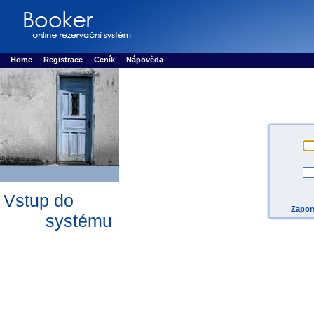
Booker online rezerva�n� syst�m
Nower systems s.r.o - Online rezerv
Rezervujse - Port�l pro online rezervace sportu
Sports booking system
Home
Registrace
Ceník
Nápověda
Vstup do
Zapom
systému