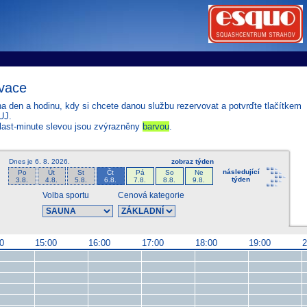
tems s.r.o - Online rezerva�n� syst�my
u
Sports booking system
vace
na den a hodinu, kdy si chcete danou službu rezervovat a potvrďte tlačítkem
UJ.
last-minute slevou jsou zvýrazněny
barvou
.
Dnes je
6. 8. 2026
.
zobraz týden
následující
Po
Út
St
Čt
Pá
So
Ne
týden
3.8.
4.8.
5.8.
6.8.
7.8.
8.8.
9.8.
Volba sportu
Cenová kategorie
0
15:00
16:00
17:00
18:00
19:00
2