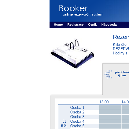
Booker online rezerva�n� syst�m
Nower sys
Rezervujse - Port�l pro online rezervace sport
Home
Registrace
Ceník
Nápověda
Rezer
Klikněte 
REZERV
Hodiny s 
předchozí
týden
13:00
14:0
Osoba 1
Osoba 2
Osoba 3
čt
Osoba 4
6.8.
Osoba 5