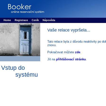
Booker online rezerva�n� syst�m
Nower systems s.r.o - Online rezerv
Rezervujse - Port�l pro online rezervace sportu
Sports booking system
Home
Registrace
Ceník
Nápověda
Vaše relace vypršela...
Tato relace byla z důvodu neaktivity po do
znovu.
Pokračovat můžete
zde
.
Jít na
přihlášovací stránku
.
Vstup do
systému