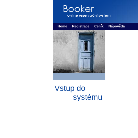
Booker online rezerva�n� syst�m
Nower sys
Rezervujse - Port�l pro online rezervace sport
Home
Registrace
Ceník
Nápověda
Vstup do
systému