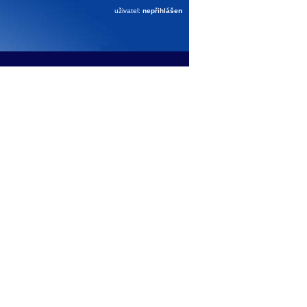
uživatel:
nepřihlášen