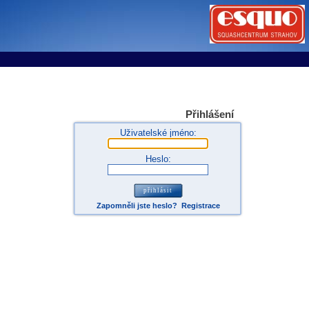
tems s.r.o - Online rezerva�n� syst�my
u
Sports booking system
Přihlášení
Uživatelské jméno:
Heslo:
Zapomněli jste heslo?
Registrace