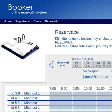
Booker online rezerva�n� syst�m
Nower systems s.r.o - Online rezerv
Rezervujse - Port�l pro online rezervace sportu
Sports booking system
Home
Registrace
Ceník
Nápověda
Rezervace
Klikněte na den a hodinu, kdy si chcet
REZERVUJ.
Hodiny s last-minute slevou jsou zvýr
Dnes je
7. 8. 2026
.
předchozí
Po
Út
St
Čt
týden
3.8.
4.8.
5.8.
6.8.
Volba sportu
7:00
8:00
9:00
10:00
11:00
1
po 3.8.
Místnost 1
út 4.8.
Místnost 1
st 5.8.
Místnost 1
čt 6.8.
Místnost 1