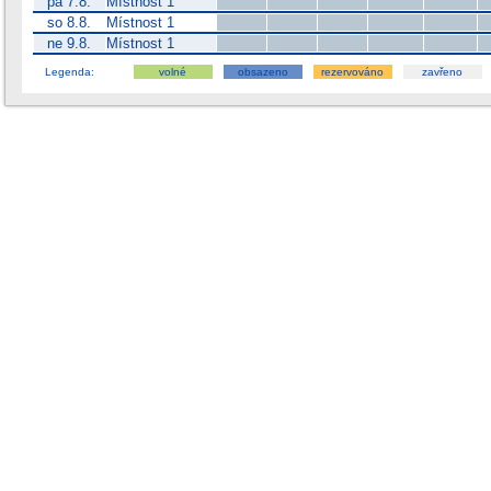
pá 7.8.
Místnost 1
so 8.8.
Místnost 1
ne 9.8.
Místnost 1
Legenda:
volné
obsazeno
rezervováno
zavřeno