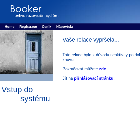
Booker online rezerva�n� syst�m
Nower systems s.r.o - Online rezerv
Rezervujse - Port�l pro online rezervace sportu
Sports booking system
Home
Registrace
Ceník
Nápověda
Vaše relace vypršela...
Tato relace byla z důvodu neaktivity po do
znovu.
Pokračovat můžete
zde
.
Jít na
přihlášovací stránku
.
Vstup do
systému