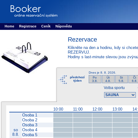
Booker online rezerva�n� syst�m
Nower systems s.r.o - Online rezerv
Rezervujse - Port�l pro online rezervace sportu
Sports booking system
Home
Registrace
Ceník
Nápověda
Rezervace
Klikněte na den a hodinu, kdy si chcet
REZERVUJ.
Hodiny s last-minute slevou jsou zvýr
Dnes je
8. 8. 2026
.
předchozí
Po
Út
St
Čt
týden
3.8.
4.8.
5.8.
6.8.
Volba sportu
10:00
11:00
12:00
13:00
14
Osoba 1
Osoba 2
Osoba 3
so
Osoba 4
8.8.
Osoba 5