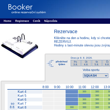
Booker online rezerva�n� syst�m
Nower systems s.r.o - Online rezerv
Rezervujse - Port�l pro online rezervace sportu
Sports booking system
Home
Registrace
Ceník
Nápověda
Rezervace
Klikněte na den a hodinu, kdy si chcet
REZERVUJ.
Hodiny s last-minute slevou jsou zvýr
Dnes je
8. 8. 2026
.
předchozí
Po
Út
St
Čt
týden
3.8.
4.8.
5.8.
6.8.
Volba sportu
8:00
9:00
10:00
11:00
12:00
13:0
Kurt 4
300
300
3
Kurt 5
300
3
Kurt 6
300
300
3
so
Kurt 7
300
300
3
8.8.
Kurt 8
300
300
300
3