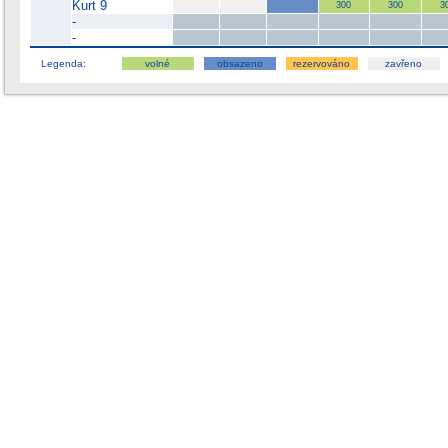
Kurt 9
300
300
3
-
-
Legenda:
volné
obsazeno
rezervováno
zavřeno