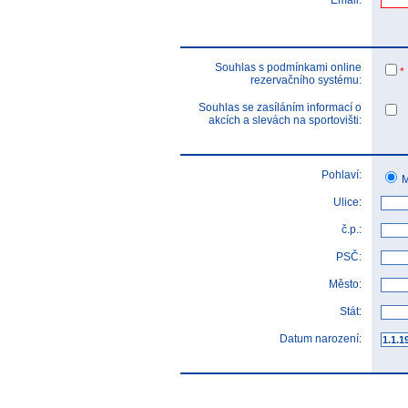
Email:
Souhlas s podmínkami online
*
rezervačního systému:
Souhlas se zasíláním informací o
akcích a slevách na sportovišti:
Pohlaví:
M
Ulice:
č.p.:
PSČ:
Město:
Stát:
Datum narození: