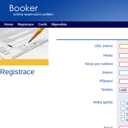
Booker online rezerva�n� syst�m
Nower systems s.r.o - Online rezerv
Rezervujse - Port�l pro online rezervace sportu
Sports booking system
Home
Registrace
Ceník
Nápověda
Uživ. jméno:
Heslo:
Heslo pro ověření:
Registrace
Jméno:
Příjmení:
Telefon:
Volba sportu:
S