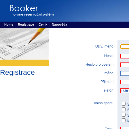
Booker online rezerva�n� syst�m
Nower systems s.r.o - Online rezerv
Rezervujse - Port�l pro online rezervace sportu
Sports booking system
Home
Registrace
Ceník
Nápověda
Uživ. jméno:
Heslo:
Heslo pro ověření:
Registrace
Jméno:
Příjmení:
Telefon:
Volba sportu:
S