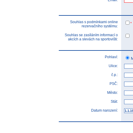
Email:
Souhlas s podmínkami online
*
rezervačního systému:
Souhlas se zasíláním informací o
akcích a slevách na sportovišti:
Pohlaví:
M
Ulice:
č.p.:
PSČ:
Město:
Stát:
Datum narození: