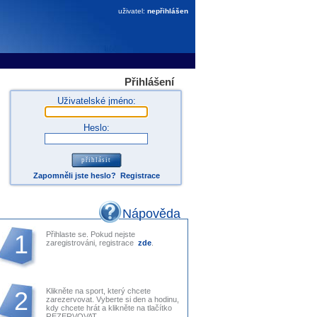
uživatel:
nepřihlášen
Přihlášení
Uživatelské jméno:
Heslo:
Zapomněli jste heslo?
Registrace
Nápověda
1
Přihlaste se. Pokud nejste
zaregistrováni, registrace
zde
.
2
Klikněte na sport, který chcete
zarezervovat. Vyberte si den a hodinu,
kdy chcete hrát a klikněte na tlačítko
REZERVOVAT.