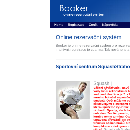
Booker online rezerva�n� syst�m
Nower sys
Rezervujse - Port�l pro online rezervace sport
Home
Registrace
Ceník
Nápověda
Online rezervační systém
Booker je online rezervační systém pro rezerv
intuitivní, registrace je zdarma. Tak neváhejte a
Sportovní centrum SquashStrah
Squash |
Vážení návštěvníci, nový
vody kvůli rekonstrukci h
vodovodního řádu je 7. - 1
termínu bohužel nepoteče 
studená. Opět můžeme poč
přistavenými cisternami 
kterou můžeme využít ke
záchodů. Sprchy, ale bohu
nebudou. Zvažte, prosím, 
kurtů v tomto termínu. Ot
upravena převážně dle Va
tréninku našich hráčů. 
komplikace a děkujeme z
přízeň.
Squashclub Straho