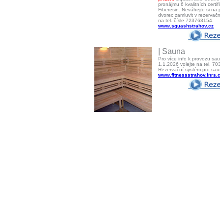
pronájmu 6 kvalitních certi
Fiberesin. Neváhejte si na
dvorec zamluvit v rezerva
na tel. čísle 723763154.
www.squashstrahov.cz
| Sauna
Pro více info k provozu sa
1.1.2026 volejte na tel. 7
Rezervační systém pro sa
www.fitnessstrahov.inrs.c