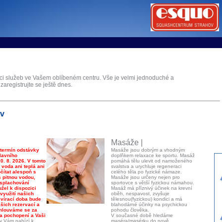
tems s.r.o - Online rezerva�n� syst�my
u
Sports booking system
aci služeb ve Vašem oblíbeném centru. Vše je velmi jednoduché a
 zaregistrujte se ještě dnes.
ov
Masáže |
 termín odstávky
Masáže jsou dobrým a vhodným
lavního
doplňkem relaxace ke sportu. Masáž
0. 8. 2026. V tomto
pomáhá tělu ulevit od namoženého
voda ani teplá ani
svalstva a urychluje regeneraci
ítat alespoň s
celého těla po fyzické námaze.
s pitnou vodou,
Masáže jsou určeny nejen pro
 splachování
sportovce s větší fyzickou námahou.
žel k dispozici
Masáž má příznivý účinek na krevní
využití našich
oběh, nespavost, zvyšuje
evírací doba bude
tělesnou(fyzickou) kondici a má
šich rezervací a
blahodárné účinky na psychickou
Omlouváme se za
pohodu člověka.
a pochopení a Vaši
V současné době hledáme
v Vám nabízí k
maséra/masérku do nově