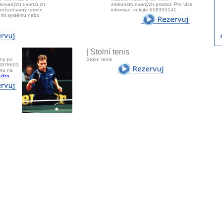
fikovaných dvorců zn.
zrekonstruovaných prostor. Pro více
 požadovaný termín
informací volejte 608355141.
čním systému nebo
| Stolní tenis
uny po
Stolní tenis
03978693.
unu na
z/rs