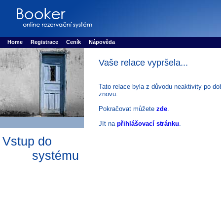
Booker online rezerva�n� syst�m
Nower systems s.r.o - Online rezerv
Rezervujse - Port�l pro online rezervace sportu
Sports booking system
Home
Registrace
Ceník
Nápověda
Vaše relace vypršela...
Tato relace byla z důvodu neaktivity po do
znovu.
Pokračovat můžete
zde
.
Jít na
přihlášovací stránku
.
Vstup do
systému