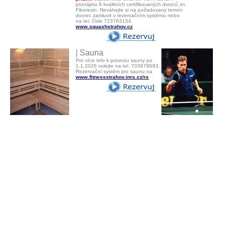
pronájmu 6 kvalitních certifikovaných dvorců zn.
Fiberesin. Neváhejte si na požadovaný termín
dvorec zamluvit v rezervačním systému nebo
na tel. čísle 723763154.
www.squashstrahov.cz
| Sauna
Pro více info k provozu sauny po
1.1.2026 volejte na tel. 703978693.
Rezervační systém pro saunu na
www.fitnessstrahov.inrs.cz/rs