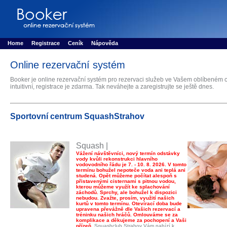
Booker online rezerva�n� syst�m
Nower systems s.r.o - Online rezerv
Rezervujse - Port�l pro online rezervace sportu
Sports booking system
Home
Registrace
Ceník
Nápověda
Online rezervační systém
Booker je online rezervační systém pro rezervaci služeb ve Vašem oblíbeném c
intuitivní, registrace je zdarma. Tak neváhejte a zaregistrujte se ještě dnes.
Sportovní centrum SquashStrahov
Squash |
Vážení návštěvníci, nový termín odstávky
vody kvůli rekonstrukci hlavního
vodovodního řádu je 7. - 10. 8. 2026. V tomto
termínu bohužel nepoteče voda ani teplá ani
studená. Opět můžeme počítat alespoň s
přistavenými cisternami s pitnou vodou,
kterou můžeme využít ke splachování
záchodů. Sprchy, ale bohužel k dispozici
nebudou. Zvažte, prosím, využití našich
kurtů v tomto termínu. Otevírací doba bude
upravena převážně dle Vašich rezervací a
tréninku našich hráčů. Omlouváme se za
komplikace a děkujeme za pochopení a Vaši
přízeň.
Squashclub Strahov Vám nabízí k