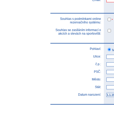
Email:
Souhlas s podmínkami online
*
rezervačního systému:
Souhlas se zasíláním informací o
akcích a slevách na sportovišti:
Pohlaví:
M
Ulice:
č.p.:
PSČ:
Město:
Stát:
Datum narození: