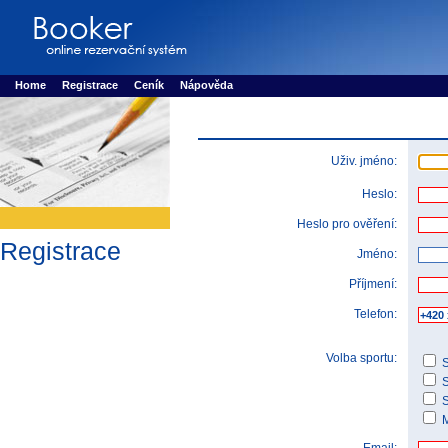
Booker online rezerva�n� syst�m
Nower systems s.r.o - Online rezerv
Rezervujse - Port�l pro online rezervace sportu
Sports booking system
Home
Registrace
Ceník
Nápověda
Uživ. jméno:
Heslo:
Heslo pro ověření:
Registrace
Jméno:
Příjmení:
Telefon:
Volba sportu:
S