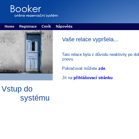
Booker online rezerva�n� syst�m
Nower systems s.r.o - Online rezerv
Rezervujse - Port�l pro online rezervace sportu
Sports booking system
Home
Registrace
Ceník
Nápověda
Vaše relace vypršela...
Tato relace byla z důvodu neaktivity po do
znovu.
Pokračovat můžete
zde
.
Jít na
přihlášovací stránku
.
Vstup do
systému