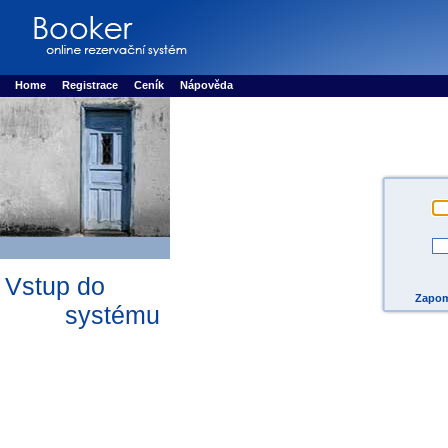
Booker online rezerva�n� syst�m
Nower systems s.r.o - Online rezerv
Rezervujse - Port�l pro online rezervace sportu
Sports booking system
Home
Registrace
Ceník
Nápověda
Vstup do
Zapom
systému