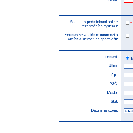
Email:
Souhlas s podmínkami online
*
rezervačního systému:
Souhlas se zasíláním informací o
akcích a slevách na sportovišti:
Pohlaví:
M
Ulice:
č.p.:
PSČ:
Město:
Stát:
Datum narození: