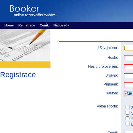
Booker online rezerva�n� syst�m
Nower systems s.r.o - Online rezerv
Rezervujse - Port�l pro online rezervace sportu
Sports booking system
Home
Registrace
Ceník
Nápověda
Uživ. jméno:
Heslo:
Heslo pro ověření:
Registrace
Jméno:
Příjmení:
Telefon:
Volba sportu:
S