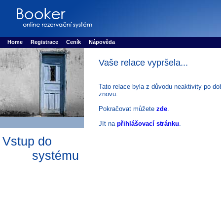
Booker online rezerva�n� syst�m
Nower systems s.r.o - Online rezerv
Rezervujse - Port�l pro online rezervace sportu
Sports booking system
Home
Registrace
Ceník
Nápověda
Vaše relace vypršela...
Tato relace byla z důvodu neaktivity po do
znovu.
Pokračovat můžete
zde
.
Jít na
přihlášovací stránku
.
Vstup do
systému