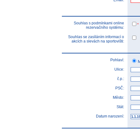
Email:
Souhlas s podmínkami online
*
rezervačního systému:
Souhlas se zasíláním informací o
akcích a slevách na sportovišti:
Pohlaví:
M
Ulice:
č.p.:
PSČ:
Město:
Stát:
Datum narození: