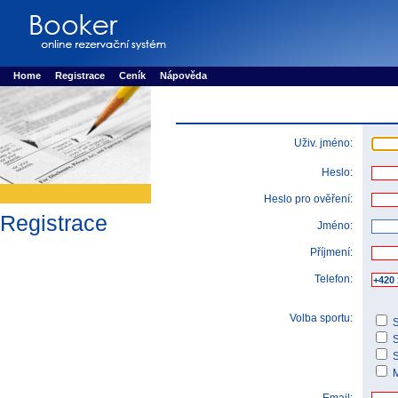
Booker online rezerva�n� syst�m
Nower systems s.r.o - Online rezerv
Rezervujse - Port�l pro online rezervace sportu
Sports booking system
Home
Registrace
Ceník
Nápověda
Uživ. jméno:
Heslo:
Heslo pro ověření:
Registrace
Jméno:
Příjmení:
Telefon:
Volba sportu:
S