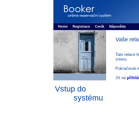
Booker online rezerva�n� syst�m
Nower sys
Rezervujse - Port�l pro online rezervace sport
Home
Registrace
Ceník
Nápověda
Vaše rela
Tato relace 
znovu.
Pokračovat 
Jít na
přihlá
Vstup do
systému