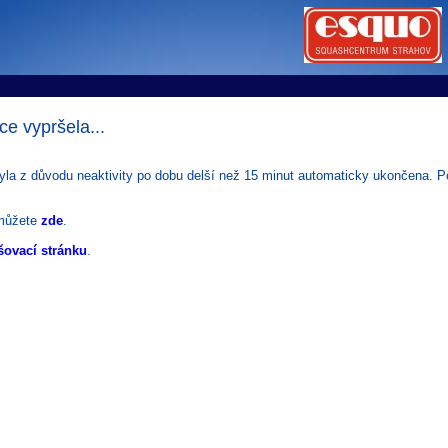
tems s.r.o - Online rezerva�n� syst�my
u
Sports booking system
ce vypršela...
byla z důvodu neaktivity po dobu delší než 15 minut automaticky ukončena. Pok
můžete
zde
.
šovací stránku
.