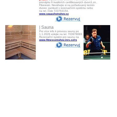
pronájmu 6 kvalitních certifikovaných dvorců zn.
Fiberesin. Neváhejte si na požadovaný termín
dvorec zamluvit v rezervačním systému nebo
na tel. čísle 723763154.
www.squashstrahov.cz
| Sauna
Pro více info k provozu sauny po
1.1.2026 volejte na tel. 703978693.
Rezervační systém pro saunu na
www.fitnessstrahov.inrs.cz/rs