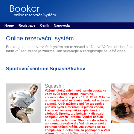
Booker online rezerva�n� syst�m
Nower systems s.r.o - Online rezerv
Rezervujse - Port�l pro online rezervace sportu
Sports booking system
Home
Registrace
Ceník
Nápověda
Online rezervační systém
Booker je online rezervační systém pro rezervaci služeb ve Vašem oblíbeném c
intuitivní, registrace je zdarma. Tak neváhejte a zaregistrujte se ještě dnes.
Sportovní centrum SquashStrahov
Squash |
Vážení návštěvníci, nový termín odstávky
vody kvůli rekonstrukci hlavního
vodovodního řádu je 7. - 10. 8. 2026. V tomto
termínu bohužel nepoteče voda ani teplá ani
studená. Opět můžeme počítat alespoň s
přistavenými cisternami s pitnou vodou,
kterou můžeme využít ke splachování
záchodů. Sprchy, ale bohužel k dispozici
nebudou. Zvažte, prosím, využití našich
kurtů v tomto termínu. Otevírací doba bude
upravena převážně dle Vašich rezervací a
tréninku našich hráčů. Omlouváme se za
komplikace a děkujeme za pochopení a Vaši
přízeň.
Squashclub Strahov Vám nabízí k