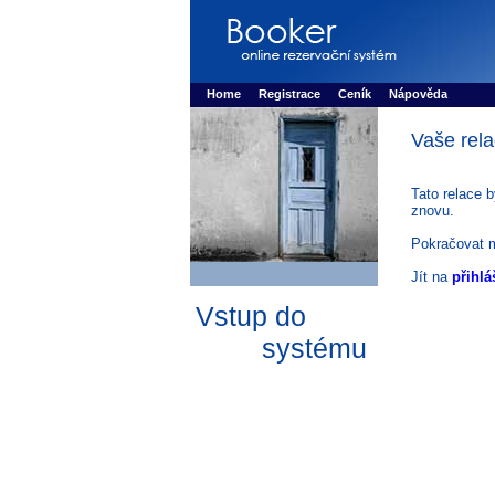
Booker online rezerva�n� syst�m
Nower sys
Rezervujse - Port�l pro online rezervace sport
Home
Registrace
Ceník
Nápověda
Vaše rela
Tato relace 
znovu.
Pokračovat 
Jít na
přihlá
Vstup do
systému