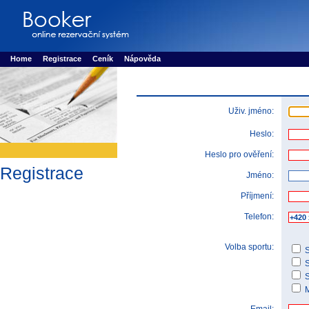
Booker online rezerva�n� syst�m
Nower systems s.r.o - Online rezerv
Rezervujse - Port�l pro online rezervace sportu
Sports booking system
Home
Registrace
Ceník
Nápověda
Uživ. jméno:
Heslo:
Heslo pro ověření:
Registrace
Jméno:
Příjmení:
Telefon:
Volba sportu:
S