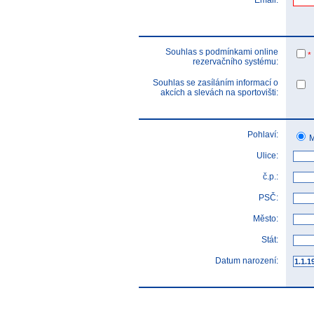
Email:
Souhlas s podmínkami online
*
rezervačního systému:
Souhlas se zasíláním informací o
akcích a slevách na sportovišti:
Pohlaví:
M
Ulice:
č.p.:
PSČ:
Město:
Stát:
Datum narození: