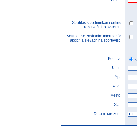
Email:
Souhlas s podmínkami online
*
rezervačního systému:
Souhlas se zasíláním informací o
akcích a slevách na sportovišti:
Pohlaví:
M
Ulice:
č.p.:
PSČ:
Město:
Stát:
Datum narození: