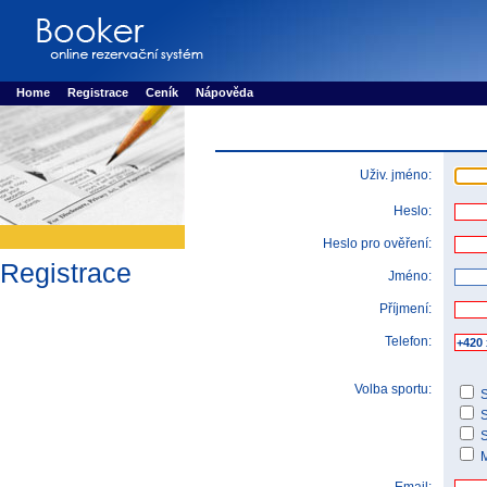
Booker online rezerva�n� syst�m
Nower systems s.r.o - Online rezerv
Rezervujse - Port�l pro online rezervace sportu
Sports booking system
Home
Registrace
Ceník
Nápověda
Uživ. jméno:
Heslo:
Heslo pro ověření:
Registrace
Jméno:
Příjmení:
Telefon:
Volba sportu:
S