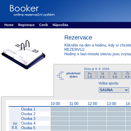
Booker online rezerva�n� syst�m
Nower systems s.r.o - Online rezerv
Rezervujse - Port�l pro online rezervace sportu
Sports booking system
Home
Registrace
Ceník
Nápověda
Rezervace
Klikněte na den a hodinu, kdy si chcet
REZERVUJ.
Hodiny s last-minute slevou jsou zvýr
Dnes je
8. 8. 2026
.
předchozí
Po
Út
St
Čt
týden
3.8.
4.8.
5.8.
6.8.
Volba sportu
10:00
11:00
12:00
13:00
14
Osoba 1
Osoba 2
Osoba 3
so
Osoba 4
8.8.
Osoba 5