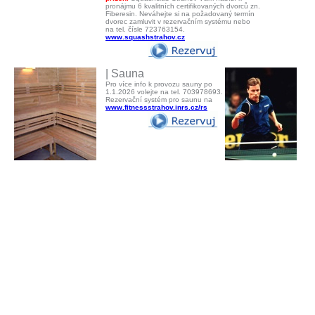
pronájmu 6 kvalitních certifikovaných dvorců zn.
Fiberesin. Neváhejte si na požadovaný termín
dvorec zamluvit v rezervačním systému nebo
na tel. čísle 723763154.
www.squashstrahov.cz
| Sauna
Pro více info k provozu sauny po
1.1.2026 volejte na tel. 703978693.
Rezervační systém pro saunu na
www.fitnessstrahov.inrs.cz/rs