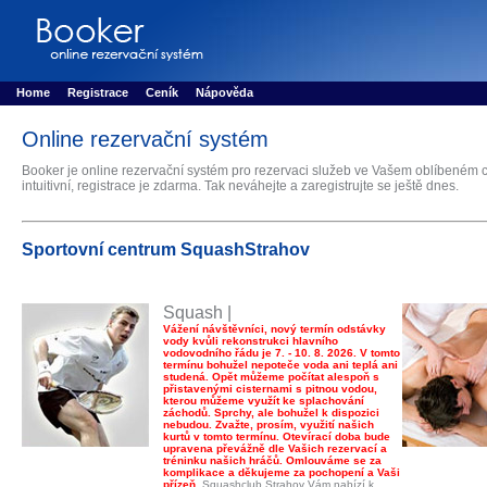
Booker online rezerva�n� syst�m
Nower systems s.r.o - Online rezerv
Rezervujse - Port�l pro online rezervace sportu
Sports booking system
Home
Registrace
Ceník
Nápověda
Online rezervační systém
Booker je online rezervační systém pro rezervaci služeb ve Vašem oblíbeném c
intuitivní, registrace je zdarma. Tak neváhejte a zaregistrujte se ještě dnes.
Sportovní centrum SquashStrahov
Squash |
Vážení návštěvníci, nový termín odstávky
vody kvůli rekonstrukci hlavního
vodovodního řádu je 7. - 10. 8. 2026. V tomto
termínu bohužel nepoteče voda ani teplá ani
studená. Opět můžeme počítat alespoň s
přistavenými cisternami s pitnou vodou,
kterou můžeme využít ke splachování
záchodů. Sprchy, ale bohužel k dispozici
nebudou. Zvažte, prosím, využití našich
kurtů v tomto termínu. Otevírací doba bude
upravena převážně dle Vašich rezervací a
tréninku našich hráčů. Omlouváme se za
komplikace a děkujeme za pochopení a Vaši
přízeň.
Squashclub Strahov Vám nabízí k