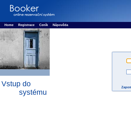
Booker online rezerva�n� syst�m
Nower systems s.r.o - Online rezerv
Rezervujse - Port�l pro online rezervace sportu
Sports booking system
Home
Registrace
Ceník
Nápověda
Vstup do
Zapom
systému