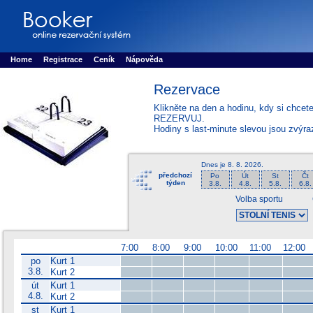
Booker online rezerva�n� syst�m
Nower systems s.r.o - Online rezerv
Rezervujse - Port�l pro online rezervace sportu
Sports booking system
Home
Registrace
Ceník
Nápověda
Rezervace
Klikněte na den a hodinu, kdy si chcet
REZERVUJ.
Hodiny s last-minute slevou jsou zvýr
Dnes je
8. 8. 2026
.
předchozí
Po
Út
St
Čt
týden
3.8.
4.8.
5.8.
6.8.
Volba sportu
7:00
8:00
9:00
10:00
11:00
12:00
po
Kurt 1
3.8.
Kurt 2
út
Kurt 1
4.8.
Kurt 2
st
Kurt 1