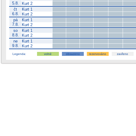
5.8.
Kurt 2
čt
Kurt 1
6.8.
Kurt 2
pá
Kurt 1
7.8.
Kurt 2
so
Kurt 1
8.8.
Kurt 2
ne
Kurt 1
9.8.
Kurt 2
Legenda:
volné
obsazeno
rezervováno
zavřeno