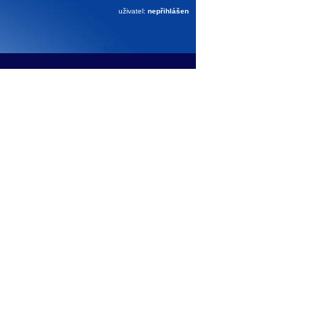
uživatel:
nepřihlášen