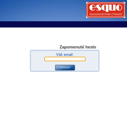
tems s.r.o - Online rezerva�n� syst�my
u
Sports booking system
Zapomenuté heslo
Váš email: