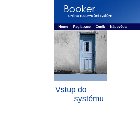
Booker online rezerva�n� syst�m
Nower sys
Rezervujse - Port�l pro online rezervace sport
Home
Registrace
Ceník
Nápověda
Vstup do
systému