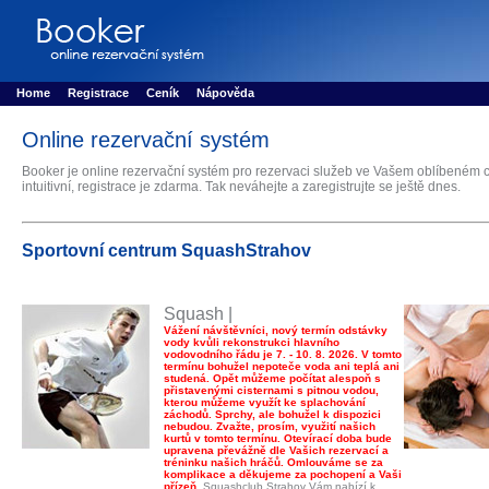
Booker online rezerva�n� syst�m
Nower systems s.r.o - Online rezerv
Rezervujse - Port�l pro online rezervace sportu
Sports booking system
Home
Registrace
Ceník
Nápověda
Online rezervační systém
Booker je online rezervační systém pro rezervaci služeb ve Vašem oblíbeném c
intuitivní, registrace je zdarma. Tak neváhejte a zaregistrujte se ještě dnes.
Sportovní centrum SquashStrahov
Squash |
Vážení návštěvníci, nový termín odstávky
vody kvůli rekonstrukci hlavního
vodovodního řádu je 7. - 10. 8. 2026. V tomto
termínu bohužel nepoteče voda ani teplá ani
studená. Opět můžeme počítat alespoň s
přistavenými cisternami s pitnou vodou,
kterou můžeme využít ke splachování
záchodů. Sprchy, ale bohužel k dispozici
nebudou. Zvažte, prosím, využití našich
kurtů v tomto termínu. Otevírací doba bude
upravena převážně dle Vašich rezervací a
tréninku našich hráčů. Omlouváme se za
komplikace a děkujeme za pochopení a Vaši
přízeň.
Squashclub Strahov Vám nabízí k