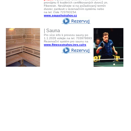
pronájmu 6 kvalitních certifikovaných dvorců zn.
Fiberesin. Neváhejte si na požadovaný termín
dvorec zamluvit v rezervačním systému nebo
na tel. čísle 723763154.
www.squashstrahov.cz
| Sauna
Pro více info k provozu sauny po
1.1.2026 volejte na tel. 703978693.
Rezervační systém pro saunu na
www.fitnessstrahov.inrs.cz/rs