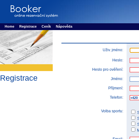
Booker online rezerva�n� syst�m
Nower systems s.r.o - Online rezerv
Rezervujse - Port�l pro online rezervace sportu
Sports booking system
Home
Registrace
Ceník
Nápověda
Uživ. jméno:
Heslo:
Heslo pro ověření:
Registrace
Jméno:
Příjmení:
Telefon:
Volba sportu:
S