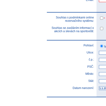
Email:
Souhlas s podmínkami online
*
rezervačního systému:
Souhlas se zasíláním informací o
akcích a slevách na sportovišti:
Pohlaví:
M
Ulice:
č.p.:
PSČ:
Město:
Stát:
Datum narození: