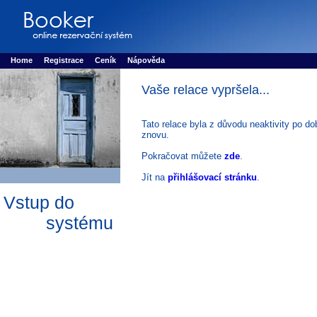
Booker online rezerva�n� syst�m
Nower systems s.r.o - Online rezerv
Rezervujse - Port�l pro online rezervace sportu
Sports booking system
Home
Registrace
Ceník
Nápověda
Vaše relace vypršela...
Tato relace byla z důvodu neaktivity po do
znovu.
Pokračovat můžete
zde
.
Jít na
přihlášovací stránku
.
Vstup do
systému