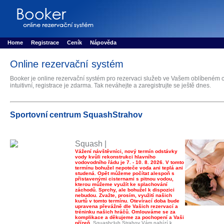
Booker online rezerva�n� syst�m
Nower systems s.r.o - Online rezerv
Rezervujse - Port�l pro online rezervace sportu
Sports booking system
Home
Registrace
Ceník
Nápověda
Online rezervační systém
Booker je online rezervační systém pro rezervaci služeb ve Vašem oblíbeném c
intuitivní, registrace je zdarma. Tak neváhejte a zaregistrujte se ještě dnes.
Sportovní centrum SquashStrahov
Squash |
Vážení návštěvníci, nový termín odstávky
vody kvůli rekonstrukci hlavního
vodovodního řádu je 7. - 10. 8. 2026. V tomto
termínu bohužel nepoteče voda ani teplá ani
studená. Opět můžeme počítat alespoň s
přistavenými cisternami s pitnou vodou,
kterou můžeme využít ke splachování
záchodů. Sprchy, ale bohužel k dispozici
nebudou. Zvažte, prosím, využití našich
kurtů v tomto termínu. Otevírací doba bude
upravena převážně dle Vašich rezervací a
tréninku našich hráčů. Omlouváme se za
komplikace a děkujeme za pochopení a Vaši
přízeň.
Squashclub Strahov Vám nabízí k