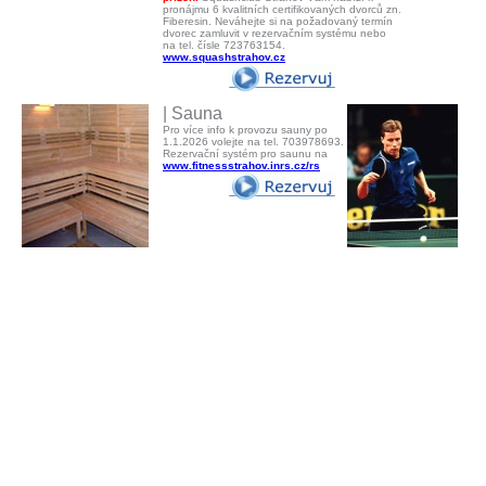
pronájmu 6 kvalitních certifikovaných dvorců zn.
Fiberesin. Neváhejte si na požadovaný termín
dvorec zamluvit v rezervačním systému nebo
na tel. čísle 723763154.
www.squashstrahov.cz
| Sauna
Pro více info k provozu sauny po
1.1.2026 volejte na tel. 703978693.
Rezervační systém pro saunu na
www.fitnessstrahov.inrs.cz/rs