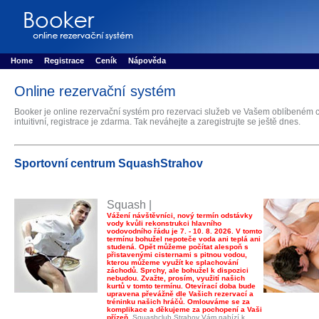
Booker online rezerva�n� syst�m
Nower systems s.r.o - Online rezerv
Rezervujse - Port�l pro online rezervace sportu
Sports booking system
Home
Registrace
Ceník
Nápověda
Online rezervační systém
Booker je online rezervační systém pro rezervaci služeb ve Vašem oblíbeném c
intuitivní, registrace je zdarma. Tak neváhejte a zaregistrujte se ještě dnes.
Sportovní centrum SquashStrahov
Squash |
Vážení návštěvníci, nový termín odstávky
vody kvůli rekonstrukci hlavního
vodovodního řádu je 7. - 10. 8. 2026. V tomto
termínu bohužel nepoteče voda ani teplá ani
studená. Opět můžeme počítat alespoň s
přistavenými cisternami s pitnou vodou,
kterou můžeme využít ke splachování
záchodů. Sprchy, ale bohužel k dispozici
nebudou. Zvažte, prosím, využití našich
kurtů v tomto termínu. Otevírací doba bude
upravena převážně dle Vašich rezervací a
tréninku našich hráčů. Omlouváme se za
komplikace a děkujeme za pochopení a Vaši
přízeň.
Squashclub Strahov Vám nabízí k