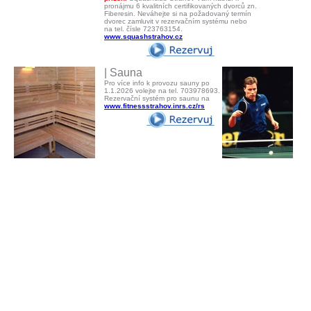
pronájmu 6 kvalitních certifikovaných dvorců zn.
Fiberesin. Neváhejte si na požadovaný termín
dvorec zamluvit v rezervačním systému nebo
na tel. čísle 723763154.
www.squashstrahov.cz
| Sauna
Pro více info k provozu sauny po
1.1.2026 volejte na tel. 703978693.
Rezervační systém pro saunu na
www.fitnessstrahov.inrs.cz/rs