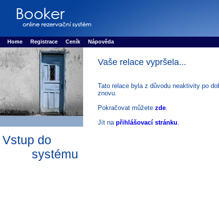
Booker online rezerva�n� syst�m
Nower systems s.r.o - Online rezerv
Rezervujse - Port�l pro online rezervace sportu
Sports booking system
Home
Registrace
Ceník
Nápověda
Vaše relace vypršela...
Tato relace byla z důvodu neaktivity po do
znovu.
Pokračovat můžete
zde
.
Jít na
přihlášovací stránku
.
Vstup do
systému