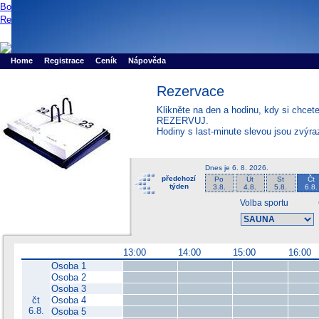
Booker online rezerva�n� syst�m
Nower systems s.r.o - Online rezerv
Rezervujse - Port�l pro online rezervace sportu
Sports booking system
Home
Registrace
Ceník
Nápověda
Rezervace
Klikněte na den a hodinu, kdy si chcet
REZERVUJ.
Hodiny s last-minute slevou jsou zvýr
Dnes je
6. 8. 2026
.
předchozí
Po
Út
St
Čt
týden
3.8.
4.8.
5.8.
6.8.
Volba sportu
13:00
14:00
15:00
16:00
Osoba 1
Osoba 2
Osoba 3
čt
Osoba 4
6.8.
Osoba 5