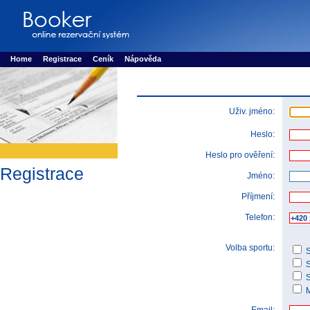
Booker online rezerva�n� syst�m
Nower systems s.r.o - Online rezerv
Rezervujse - Port�l pro online rezervace sportu
Sports booking system
Home
Registrace
Ceník
Nápověda
Uživ. jméno:
Heslo:
Heslo pro ověření:
Registrace
Jméno:
Příjmení:
Telefon:
Volba sportu:
S