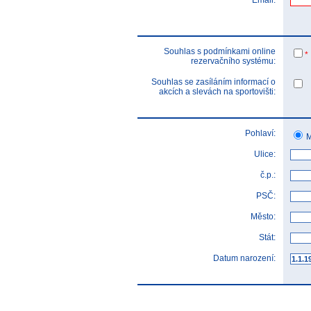
Email:
Souhlas s podmínkami online
*
rezervačního systému:
Souhlas se zasíláním informací o
akcích a slevách na sportovišti:
Pohlaví:
M
Ulice:
č.p.:
PSČ:
Město:
Stát:
Datum narození: